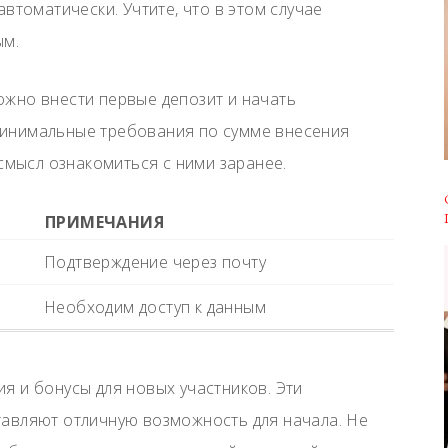
втоматически. Учтите, что в этом случае
ым.
ожно внести первые депозит и начать
Минимальные требования по сумме внесения
 смысл ознакомиться с ними заранее.
ПРИМЕЧАНИЯ
Подтверждение через почту
Необходим доступ к данным
я и бонусы для новых участников. Эти
тавляют отличную возможность для начала. Не