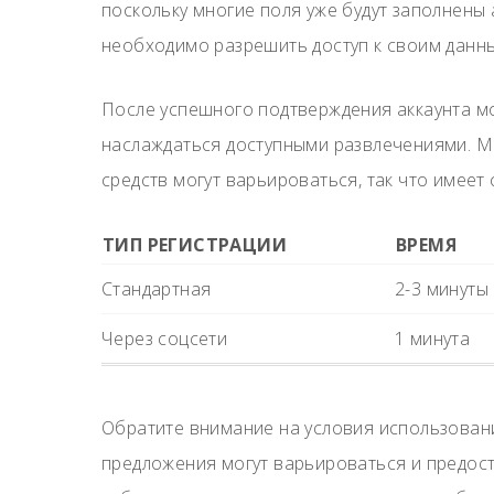
поскольку многие поля уже будут заполнены а
необходимо разрешить доступ к своим данн
После успешного подтверждения аккаунта м
наслаждаться доступными развлечениями. 
средств могут варьироваться, так что имеет
ТИП РЕГИСТРАЦИИ
ВРЕМЯ
Стандартная
2-3 минуты
Через соцсети
1 минута
Обратите внимание на условия использовани
предложения могут варьироваться и предос