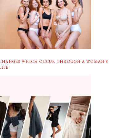
CHANGES WHICH OCCUR THROUGH A WOMAN’S
LIFE