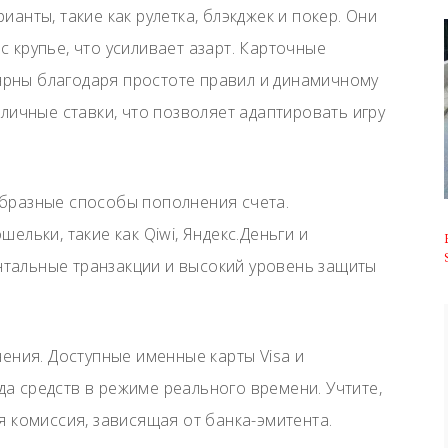
анты, такие как рулетка, блэкджек и покер. Они
 крупье, что усиливает азарт. Карточные
лярны благодаря простоте правил и динамичному
личные ставки, что позволяет адаптировать игру
бразные способы пополнения счета.
ельки, такие как Qiwi, Яндекс.Деньги и
тальные транзакции и высокий уровень защиты
ения. Доступные именные карты Visa и
 средств в режиме реального времени. Учтите,
я комиссия, зависящая от банка-эмитента.