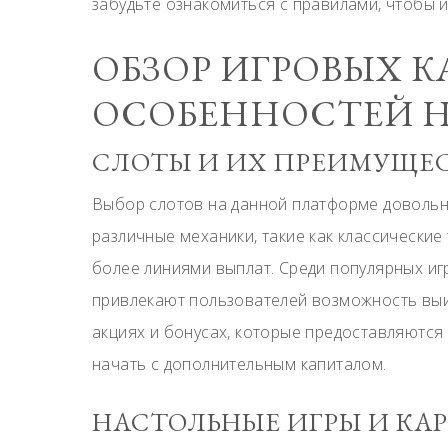
забудьте ознакомиться с правилами, чтобы 
ОБЗОР ИГРОВЫХ К
ОСОБЕННОСТЕЙ Н
СЛОТЫ И ИХ ПРЕИМУЩЕ
Выбор слотов на данной платформе довольн
различные механики, такие как классические
более линиями выплат. Среди популярных иг
привлекают пользователей возможность выи
акциях и бонусах, которые предоставляются
начать с дополнительным капиталом.
НАСТОЛЬНЫЕ ИГРЫ И КА