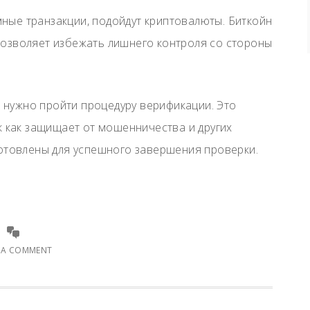
ные транзакции, подойдут криптовалюты. Биткойн
позволяет избежать лишнего контроля со стороны
нужно пройти процедуру верификации. Это
к как защищает от мошенничества и других
готовлены для успешного завершения проверки.
E A COMMENT