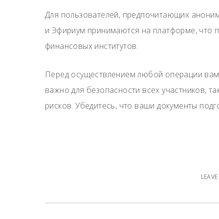
Для пользователей, предпочитающих аноним
и Эфириум принимаются на платформе, что 
финансовых институтов.
Перед осуществлением любой операции вам 
важно для безопасности всех участников, та
рисков. Убедитесь, что ваши документы под
LEAV